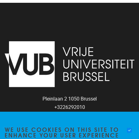
Pleinlaan 2
1050
Brussel
+3226292010
coco@vub.be
WE USE COOKIES ON THIS SITE TO
ENHANCE YOUR USER EXPERIENCE