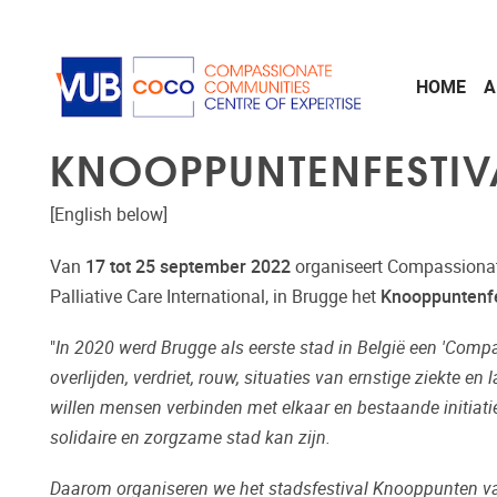
Skip to main content
HOME
A
KNOOPPUNTENFESTIVA
[English below]
Van
17 tot 25 september 2022
organiseert Compassionat
Palliative Care International, in Brugge het
Knooppuntenfe
"
In 2020 werd Brugge als eerste stad in België een 'Comp
overlijden, verdriet, rouw, situaties van ernstige ziekte e
willen mensen verbinden met elkaar en bestaande initiat
solidaire en zorgzame stad kan zijn.
Daarom organiseren we het
stadsfestival Knooppunten
v