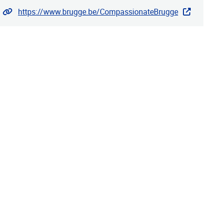
Website
https://www.brugge.be/CompassionateBrugge