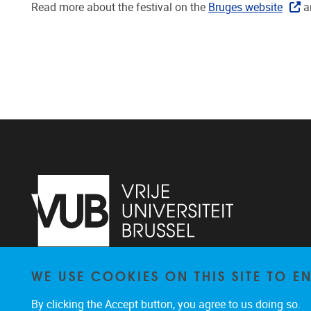
Read more about the festival on the
Bruges website
an
WE USE COOKIES ON THIS SITE TO 
Pleinlaan 2
1050
Brussel
+3226292010
By clicking the Accept button, you agree to us doing so.
coco@vub.be