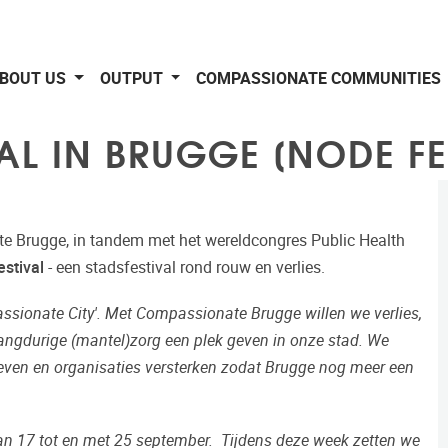
BOUT US
OUTPUT
COMPASSIONATE COMMUNITIES
L IN BRUGGE [NODE FES
e Brugge, in tandem met het wereldcongres Public Health
stival
- een stadsfestival rond rouw en verlies.
assionate City'. Met
Compassionate Brugge
willen we verlies,
n langdurige (mantel)zorg een plek geven in onze stad. We
ieven en organisaties versterken zodat Brugge nog meer een
an 17 tot en met 25 september.
Tijdens deze week zetten we