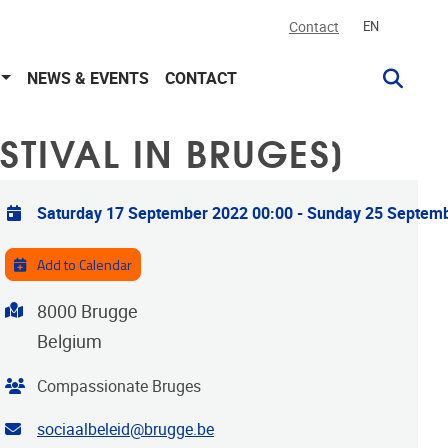
Contact
EN
NEWS & EVENTS
CONTACT
TIVAL IN BRUGES]
Practical info
Saturday 17 September 2022 00:00
-
Sunday 25 Septemb
Add to Calendar
Address
8000
Brugge
Belgium
Organiser
Compassionate Bruges
Contact email address
sociaalbeleid@brugge.be