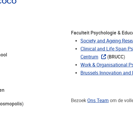
 COCO
Faculteit Psychologie & Edu
Society and Ageing Rese
Clinical and Life Span P
hool
Centrum
(
BRUCC
)
Work & Organisational P
Brussels Innovation and 
en
Bezoek
Ons Team
om de volle
osmopolis
)