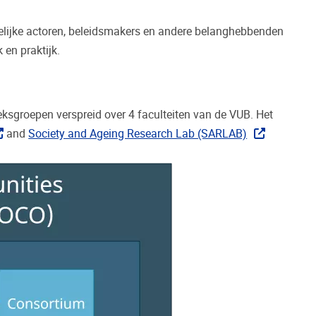
jke actoren, beleidsmakers en andere belanghebbenden
 en praktijk.
sgroepen verspreid over 4 faculteiten van de VUB. Het
and
Society and Ageing Research Lab (SARLAB)