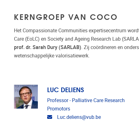
KERNGROEP VAN COCO
Het Compassionate Communities expertisecentrum wordt g
Care (EoLC) en Society and Ageing Research Lab (SARLAB
prof. dr. Sarah Dury (SARLAB)
. Zij coördineren en onder
wetenschappelijke valorisatiewerk.
LUC DELIENS
Professor - Palliative Care Research
Promotors
E-mailadres
Luc.deliens@vub.be