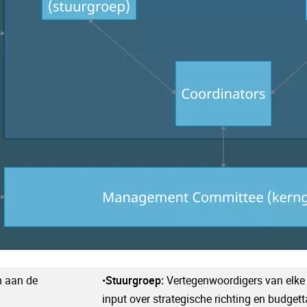
m aan de
•
Stuurgroep:
Vertegenwoordigers van elke
input over strategische richting en budgett