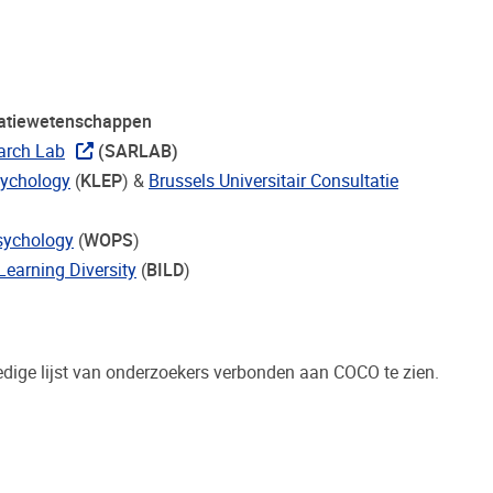
catiewetenschappen
arch Lab
(SARLAB)
sychology
(
KLEP
) &
Brussels Universitair Consultatie
sychology
(
WOPS
)
Learning Diversity
(
BILD
)
dige lijst van onderzoekers verbonden aan COCO te zien.